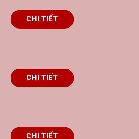
CHI TIẾT
CHI TIẾT
CHI TIẾT