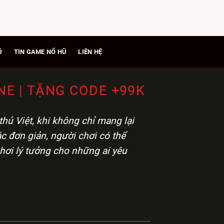
Ũ
TIN GAME NỔ HŨ
LIÊN HỆ
NE | TẶNG CODE +99K
hủ Việt, khi không chỉ mang lại
c đơn giản, người chơi có thể
hơi lý tưởng cho những ai yêu