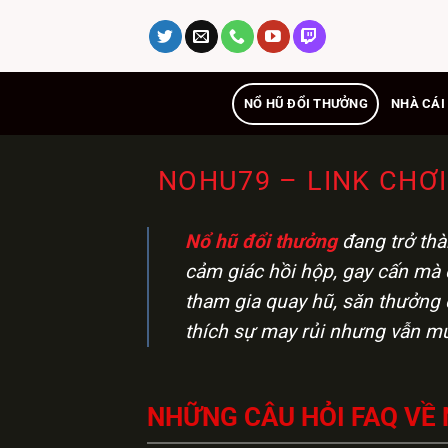
Chuyển
đến
nội
dung
NỔ HŨ ĐỔI THƯỞNG
NHÀ CÁI
NOHU79 – LINK CHƠI
Nổ hũ đổi thưởng
đang trở thà
cảm giác hồi hộp, gay cấn mà c
tham gia quay hũ, săn thưởng 
thích sự may rủi nhưng vẫn mu
NHỮNG CÂU HỎI FAQ VỀ 