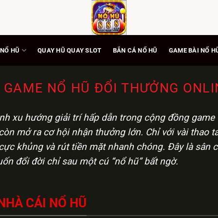
 NỔ HŨ
QUAY HŨ QUAY SLOT
BẮN CÁ NỔ HŨ
GAME BÀI NỔ H
 GAME NỔ HŨ ĐỔI THƯỞNG ONLI
nh xu hướng giải trí hấp dẫn trong cộng đồng game t
òn mở ra cơ hội nhận thưởng lớn. Chỉ với vài thao tá
cực khủng và rút tiền mặt nhanh chóng. Đây là sân c
ốn đổi đời chỉ sau một cú “nổ hũ” bất ngờ.
NHÀ CÁI NỔ HŨ