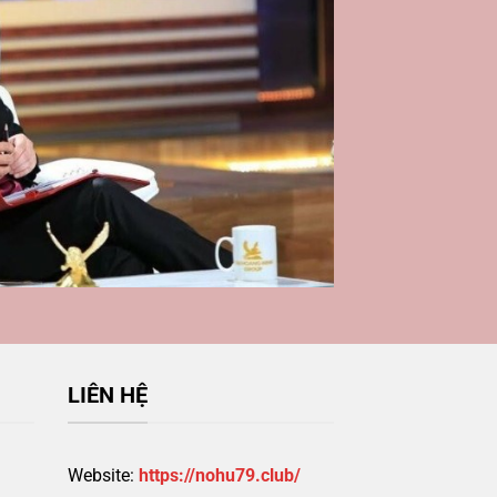
LIÊN HỆ
Website:
https://nohu79.club/