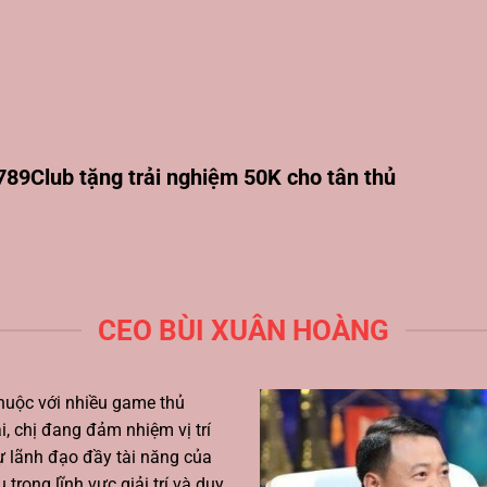
789Club tặng trải nghiệm 50K cho tân thủ
CEO BÙI XUÂN HOÀNG
thuộc với nhiều game thủ
ại, chị đang đảm nhiệm vị trí
ự lãnh đạo đầy tài năng của
 trong lĩnh vực giải trí và duy