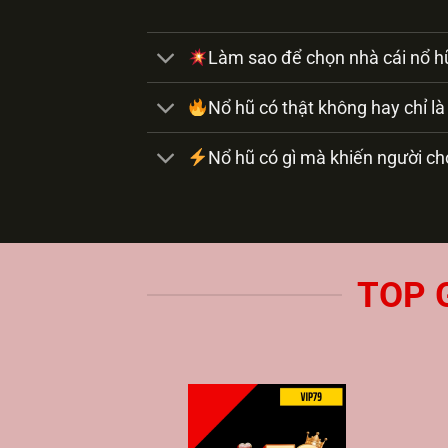
Làm sao để chọn nhà cái nổ hũ
Nổ hũ có thật không hay chỉ là
Nổ hũ có gì mà khiến người ch
TOP 