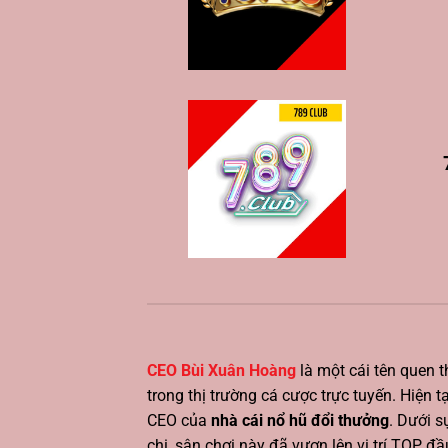
CEO Bùi Xuân Hoàng
là một cái tên quen 
trong thị trường cá cược trực tuyến. Hiện t
CEO của
nhà cái nổ hũ đổi thưởng
. Dưới s
chị, sân chơi này đã vươn lên vị trí TOP đầu