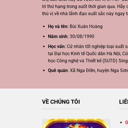
trì thứ hạng trong suốt thời gian qua. Hã
thú vị về nhà lãnh đạo xuất sắc này ngay t
Họ và tên
: Bùi Xuân Hoàng
Năm sinh
: 30/08/1990
Học vấn
: Cử nhân tốt nghiệp loại xuất
tại Đại học Kinh tế Quốc dân Hà Nội, Cử 
học Công nghệ và Thiết kế (SUTD) Sing
Quê quán
: Xã Nga Điền, huyện Nga Sơn
VỀ CHÚNG TÔI
LI
G