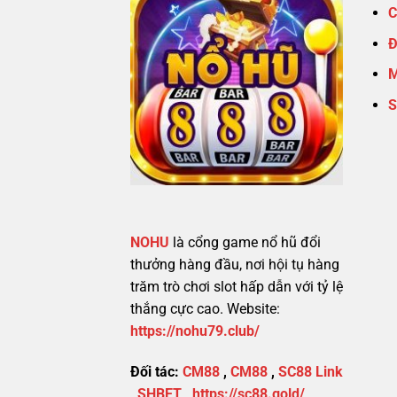
C
Đ
M
S
NOHU
là cổng game nổ hũ đổi
thưởng hàng đầu, nơi hội tụ hàng
trăm trò chơi slot hấp dẫn với tỷ lệ
thắng cực cao. Website:
https://nohu79.club/
Đối tác:
CM88
,
CM88
,
SC88 Link
,
SHBET
,
https://sc88.gold/
,