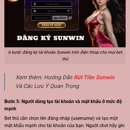
6 bước đăng ký tài khoản Sunwin trên điện thoại cho mọi bet
thủ
Xem thêm: Hướng Dẫn
Rút Tiền Sunwin
Và Các Lưu Ý Quan Trọng
Bước 5: Người dùng tạo tài khoản và mật khẩu ở mức độ
mạnh
Bet thủ cần chọn tên đăng nhập (username) và tạo một
mật khẩu mạnh cho tài khoản của bạn. Người chơi hãy ghi