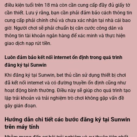
điều kiện tuổi trên 18 mà còn cần cung cấp đầy đủ giấy tờ
cần thiết. Lưu ý rằng, bạn cần phải đảm bảo cách thông tin
cung cấp phải chính chủ và chưa xác nhận tại nhà cái bao
giờ. Người chơi sẽ phải chuẩn bị căn cước công dân và
thông tin tài khoản ngân hàng để xác minh và thực hiện
giao dịch nạp rút tiền.
Luôn đảm bảo kết nối internet ổn định trong quá trình
đăng ký tại Sunwin
Khi đăng ký tại Sunwin, bet thủ cần sử dụng thiết bị chơi
đã kết nối internet và có đường truyền ổn định cũng như
hoạt động bình thường. Điều này sẽ giúp cho quá trình tạo
lập trải khoản và trải nghiệm trò chơi không gặp vấn đề
gây gián đoạn.
Hướng dẫn chi tiết các bước đăng ký tại Sunwin
trên máy tính