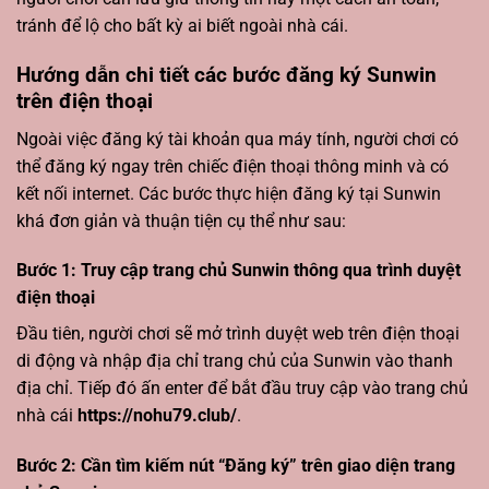
tránh để lộ cho bất kỳ ai biết ngoài nhà cái.
Hướng dẫn chi tiết các bước đăng ký Sunwin
trên điện thoại
Ngoài việc đăng ký tài khoản qua máy tính, người chơi có
thể đăng ký ngay trên chiếc điện thoại thông minh và có
kết nối internet. Các bước thực hiện đăng ký tại Sunwin
khá đơn giản và thuận tiện cụ thể như sau:
Bước 1: Truy cập trang chủ Sunwin thông qua trình duyệt
điện thoại
Đầu tiên, người chơi sẽ mở trình duyệt web trên điện thoại
di động và nhập địa chỉ trang chủ của Sunwin vào thanh
địa chỉ. Tiếp đó ấn enter để bắt đầu truy cập vào trang chủ
nhà cái
https://nohu79.club/
.
Bước 2: Cần tìm kiếm nút “Đăng ký” trên giao diện trang