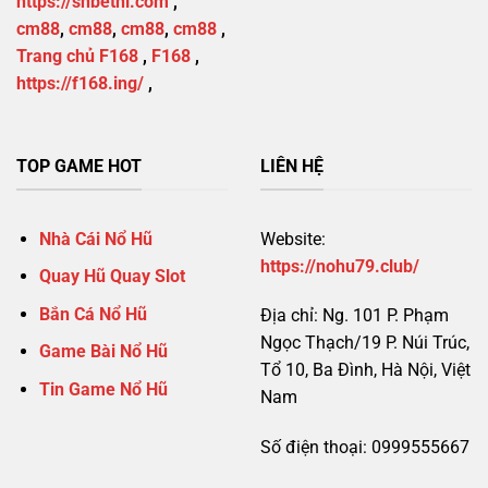
https://shbethi.com
,
cm88
,
cm88
,
cm88
,
cm88
,
Trang chủ F168
,
F168
,
https://f168.ing/
,
TOP GAME HOT
LIÊN HỆ
Nhà Cái Nổ Hũ
Website:
https://nohu79.club/
Quay Hũ Quay Slot
Bắn Cá Nổ Hũ
Địa chỉ: Ng. 101 P. Phạm
Ngọc Thạch/19 P. Núi Trúc,
Game Bài Nổ Hũ
Tổ 10, Ba Đình, Hà Nội, Việt
Tin Game Nổ Hũ
Nam
Số điện thoại: 0999555667