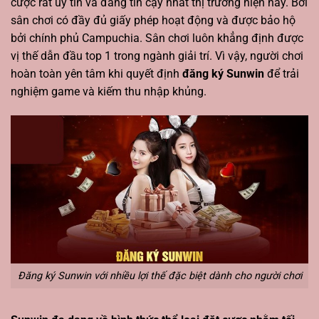
cược rất uy tín và đáng tin cậy nhất thị trường hiện nay. Bởi
sân chơi có đầy đủ giấy phép hoạt động và được bảo hộ
bởi chính phủ Campuchia. Sân chơi luôn khẳng định được
vị thế dẫn đầu top 1 trong ngành giải trí. Vì vậy, người chơi
hoàn toàn yên tâm khi quyết định
đăng ký Sunwin
để trải
nghiệm game và kiếm thu nhập khủng.
Đăng ký Sunwin với nhiều lợi thế đặc biệt dành cho người chơi