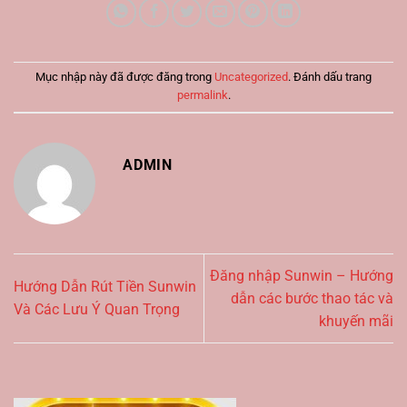
Mục nhập này đã được đăng trong
Uncategorized
. Đánh dấu trang
permalink
.
ADMIN
Đăng nhập Sunwin – Hướng
Hướng Dẫn Rút Tiền Sunwin
dẫn các bước thao tác và
Và Các Lưu Ý Quan Trọng
khuyến mãi