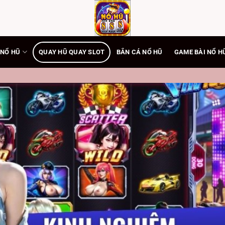
 NỔ HŨ
QUAY HŨ QUAY SLOT
BẮN CÁ NỔ HŨ
GAME BÀI NỔ H