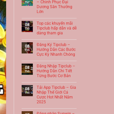
– Chinh Phục Đại
Th7
Dương Săn Thưởng
Lớn
Top các khuyến mãi
08
Tipclub hấp dẫn và dễ
Th5
dàng tham gia
Đăng Ký Tipclub –
08
Hướng Dẫn Các Bước
Th5
Cực Kỳ Nhanh Chóng
Đăng Nhập Tipclub –
08
Hướng Dẫn Chi Tiết
Th5
Từng Bước Cơ Bản
Tải App Tipclub – Gia
08
Nhập Thế Giới Cá
Th5
Cược Hot Nhất Năm
2025
Đăng nhập Sunwin –