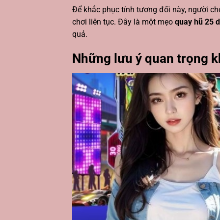
Để khắc phục tính tương đối này, người ch
chơi liên tục. Đây là một mẹo
quay hũ 25 
quả.
Những lưu ý quan trọng k