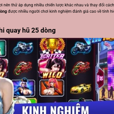
ơi nên thử áp dụng nhiều chiến lược khác nhau và thay đổi các
dòng
được nhiều người chơi kinh nghiệm đánh giá cao về tính h
hi quay hũ 25 dòng