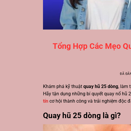
Tổng Hợp Các Mẹo Qu
ĐÃ ĐĂ
Khám phá kỹ thuật
quay hũ 25 dòng
, làm 
Hãy tận dụng những bí quyết quay nổ hũ 
tín
cơ hội thành công và trải nghiệm độc đ
Quay hũ 25 dòng là gì?