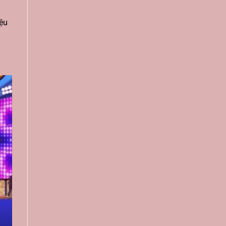
h
iệu