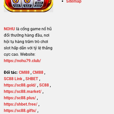
Sitemap
NOHU
là cổng game nổ hũ
đổi thưởng hàng đầu, nơi
hội tụ hàng trăm trò chơi
slot hấp dẫn với tỷ lệ thắng
cực cao. Website:
https://nohu79.club/
Đối tác:
CM88
,
CM88
,
SC88 Link
,
SHBET
,
https://sc88.gold/
,
SC88
,
https://sc88.market/
,
https://sc88.plus/
,
https://shbet.free/
,
https://sc88.gifts/
,