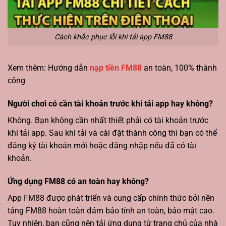
Cách khắc phục lỗi khi tải app FM88
Xem thêm: Hướng dẫn
nạp tiền FM88
an toàn, 100% thành
công
Người chơi có cần tài khoản trước khi tải app hay không?
Không. Bạn không cần nhất thiết phải có tài khoản trước
khi tải app. Sau khi tải và cài đặt thành công thì bạn có thể
đăng ký tài khoản mới hoặc đăng nhập nếu đã có tài
khoản.
Ứng dụng FM88 có an toàn hay không?
App FM88 được phát triển và cung cấp chính thức bởi nền
tảng FM88 hoàn toàn đảm bảo tính an toàn, bảo mật cao.
Tuy nhiên, bạn cũng nên tải ứng dụng từ trang chủ của nhà