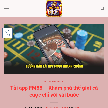
Chuyển
đến
nội
dung
04
Th5
UNCATEGORIZED
Tải app FM88 – Khám phá thế giới cá
cược chỉ với vài bước