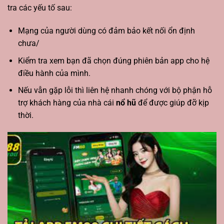
tra các yếu tố sau:
Mạng của người dùng có đảm bảo kết nối ổn định
chưa/
Kiểm tra xem bạn đã chọn đúng phiên bản app cho hệ
điều hành của mình.
Nếu vẫn gặp lỗi thì liên hệ nhanh chóng với bộ phận hỗ
trợ khách hàng của nhà cái
nổ hũ
để được giúp đỡ kịp
thời.